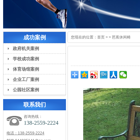
成功案例
您现在的位置：
首页
> > 芭蕉休闲椅
政府机关案例
学校成功案例
体育场馆案例
企业工厂案例
公园社区案例
联系我们
咨询热线：
138-2559-2224
电话：138-2559-2224