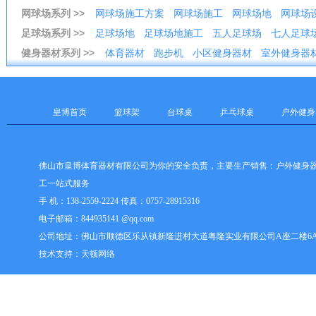
网球场系列 >>
网球场施工方案
网球场施工
网球场地
网球场
场铺设
丙烯酸篮球场
更多
足球场系列 >>
足球场地
足球场地施工
五人足球场
七人足球
球场
更多
健身器材系列 >>
体育器材
跑步机
小区健身器材
室外健身器
更多
皇博首页
篮球架
台球桌
乒乓球桌
户外健身
佛山市皇博体育器材有限公司为你的安全负责，主要生产销售：
户外健身
工
一站式服务
手 机：138-2559-2224 传真：0757-28915316
电子邮箱：844935141 @qq.com
公司地址：佛山市顺德区乐从镇新隆进村大道粤隆实业有限公司A座二楼6
技术支持：天顿网络