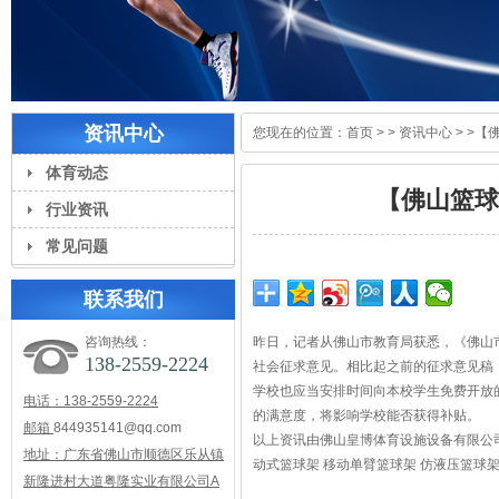
资讯中心
您现在的位置：
首页
> > 资讯中心 >
体育动态
【佛山篮球
行业资讯
常见问题
联系我们
咨询热线：
昨日，记者从佛山市教育局获悉，《佛山市
138-2559-2224
社会征求意见。相比起之前的征求意见稿
学校也应当安排时间向本校学生免费开放
电话：138-2559-2224
的满意度，将影响学校能否获得补贴。
邮箱
844935141@qq.com
以上资讯由佛山皇博体育设施设备有限公
地址：广东省佛山市顺德区乐从镇
动式篮球架 移动单臂篮球架 仿液压篮球
新隆进村大道粤隆实业有限公司A