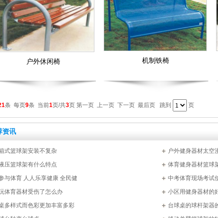
机制铁椅
户外休闲椅
21
条 每页
9
条 当前
1
页/共
3
页 第一页 上一页
下一页
最后页
跳到
页
荐资讯
箱式篮球架安装不复杂
户外健身器材太空
液压篮球架有什么特点
体育健身器材篮球
参与体育 人人乐享健康 全民健
中考体育现场考试
玩体育器材受伤了怎么办
小区用健身器材的
桌多样式而色彩更加丰富多彩
台球桌的球杆架器