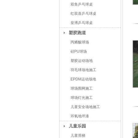
双鱼乒乓球桌
红双喜乒乓球桌
皇博乒乓球桌
塑胶跑道
丙烯酸球场
硅PU球场
塑胶运动场地
羽毛球场地施工
EPDM运动场地
球场围网施工
球场灯光施工
儿童安全场地施工
环氧地坪漆
儿童乐园
儿童滑梯