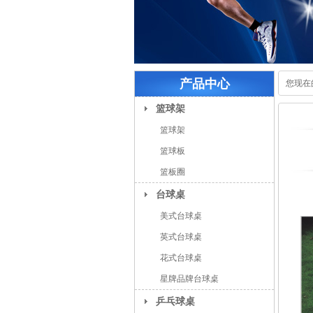
产品中心
您现在
篮球架
篮球架
篮球板
篮板圈
台球桌
美式台球桌
英式台球桌
花式台球桌
星牌品牌台球桌
乒乓球桌