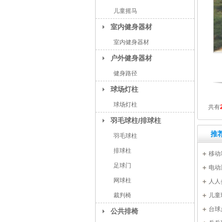
儿童摇马
室内健身器材
室内健身器材
户外健身器材
健身路径
球场灯柱
球场灯柱
共有
羽毛球柱/排球柱
推
羽毛球柱
排球柱
移动
足球门
电动
网球柱
人人
裁判椅
儿童
台球
公共排椅